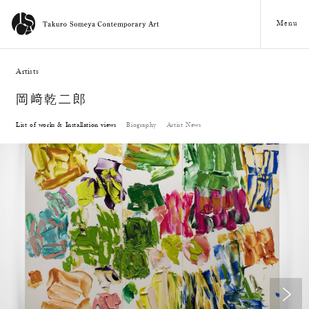
Menu
Artists
岡﨑乾二郎
List of works & Installation views
Biography
Artist News